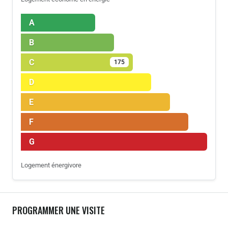
A
B
C
175
D
E
F
G
Logement énergivore
PROGRAMMER UNE VISITE