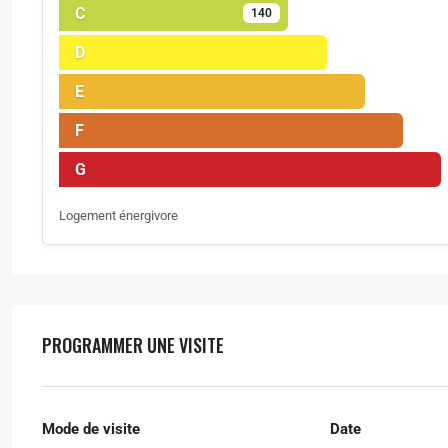
C
140
D
E
F
G
Logement énergivore
PROGRAMMER UNE VISITE
Mode de visite
Date