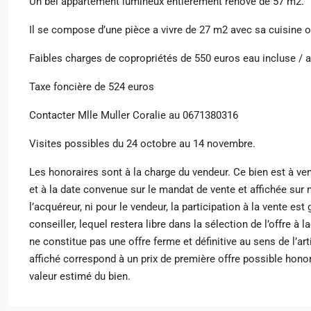
Un bel appartement lumineux entièrement rénové de 57 m2.
Il se compose d’une pièce a vivre de 27 m2 avec sa cuisine 
Faibles charges de copropriétés de 550 euros eau incluse / 
Taxe foncière de 524 euros
Contacter Mlle Muller Coralie au 0671380316
Visites possibles du 24 octobre au 14 novembre.
Les honoraires sont à la charge du vendeur. Ce bien est à ven
et à la date convenue sur le mandat de vente et affichée sur 
l’acquéreur, ni pour le vendeur, la participation à la vente es
conseiller, lequel restera libre dans la sélection de l’offre à 
ne constitue pas une offre ferme et définitive au sens de l’ar
affiché correspond à un prix de première offre possible honora
valeur estimé du bien.