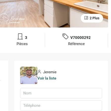
2 Plus
3
V70000292
Pièces
Référence
Jeremie
Voir la liste