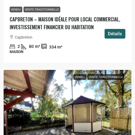
VENDU
VENTE TRADITIONNELLE
CAPBRETON – MAISON IDÉALE POUR LOCAL COMMERCIAL,
INVESTISSEMENT FINANCIER OU HABITATION
Détails
Capbreton
2
80
m²
334
m²
MAISON
VENDU
VENTE TRADITIONNELLE