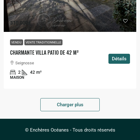
310 000€
VENDU
VENTE TRADITIONNELLE
CHARMANTE VILLA PATIO DE 42 M²
Détails
Seignosse
2
42
m²
MAISON
Charger plus
© Enchères Océanes - Tous droits réservés