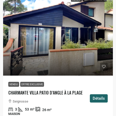
399 000€
VENDU
OFFRE EXCLUSIVE
CHARMANTE VILLA PATIO D’ANGLE À LA PLAGE
Détails
Seignosse
3
53
m²
26
m²
MAISON