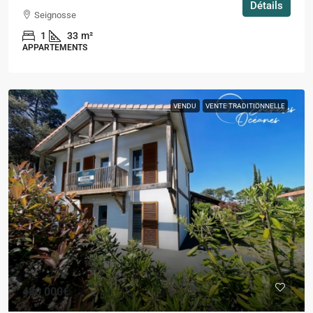
Détails
Seignosse
1
33
m²
APPARTEMENTS
VENDU
VENTE TRADITIONNELLE
480 000€