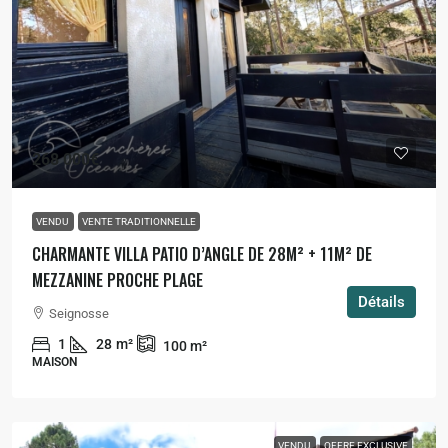
268 000€
VENDU
VENTE TRADITIONNELLE
CHARMANTE VILLA PATIO D’ANGLE DE 28M² + 11M² DE
MEZZANINE PROCHE PLAGE
Détails
Seignosse
1
28
m²
100
m²
MAISON
VENDU
OFFRE EXCLUSIVE