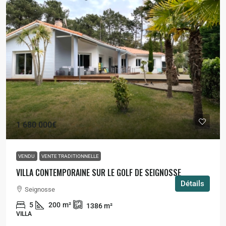
1 680 000€
VENDU
VENTE TRADITIONNELLE
VILLA CONTEMPORAINE SUR LE GOLF DE SEIGNOSSE
Détails
Seignosse
5
200
m²
1386
m²
VILLA