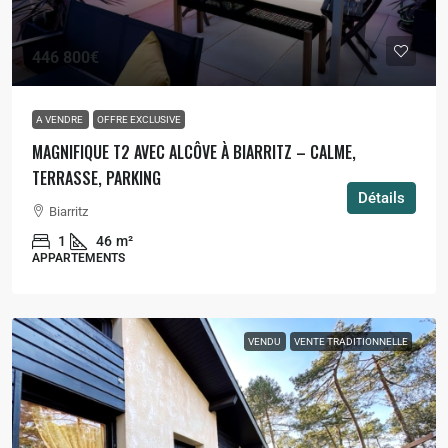
446 800€
A VENDRE
OFFRE EXCLUSIVE
MAGNIFIQUE T2 AVEC ALCÔVE À BIARRITZ – CALME,
TERRASSE, PARKING
Détails
Biarritz
1
46
m²
APPARTEMENTS
VENDU
VENTE TRADITIONNELLE