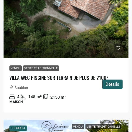
560 000€
VENDU
VENTE TRADITIONNELLE
VILLA AVEC PISCINE SUR TERRAIN DE PLUS DE 2100²
Détails
Saubion
4
145
m²
2150
m²
MAISON
VENDU
VENTE TRADITIONNELLE
POPULAIRE