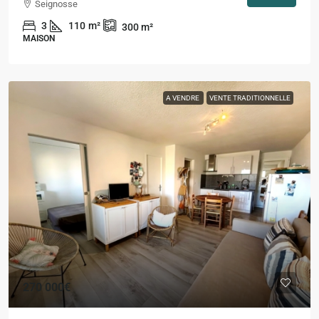
Seignosse
3
110
m²
300
m²
MAISON
A VENDRE
VENTE TRADITIONNELLE
270 000€