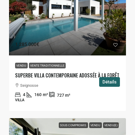
1 285 000€
VENDU
VENTE TRADITIONNELLE
SUPERBE VILLA CONTEMPORAINE ADOSSÉE À LA FORÊT
Détails
Seignosse
4
160
m²
727
m²
VILLA
SOUS COMPROMIS
VENDU
VENDU(E)