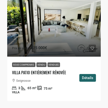
625 000€
Prix de vente :
SOUS COMPROMIS
VENDU
VENDU(E)
VILLA PATIO ENTIÈREMENT RÉNOVÉE
Détails
Seignosse
3
65
m²
75
m²
VILLA