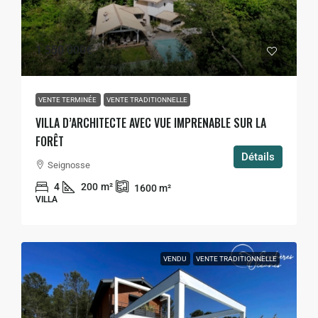
1 550 000€
VENTE TERMINÉE
VENTE TRADITIONNELLE
VILLA D’ARCHITECTE AVEC VUE IMPRENABLE SUR LA
FORÊT
Détails
Seignosse
4
200
m²
1600
m²
VILLA
VENDU
VENTE TRADITIONNELLE