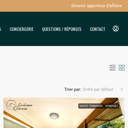
Devenir apporteur d’affaire
S
CONCIERGERIE
QUESTIONS / RÉPONSES
CONTACT
Trier par:
Ordre par défaut
VENTE TERMINÉE
VENDU(E)