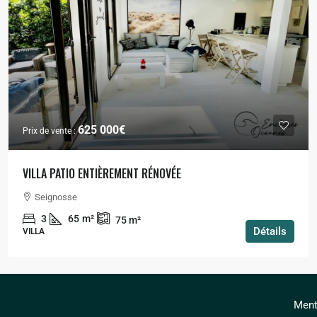
625 000€
Prix de vente :
VILLA PATIO ENTIÈREMENT RÉNOVÉE
Seignosse
3
65
m²
75
m²
Détails
VILLA
Ment