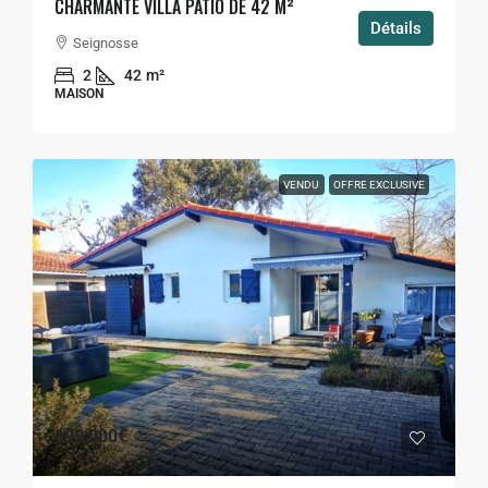
CHARMANTE VILLA PATIO DE 42 M²
Détails
Seignosse
2
42
m²
MAISON
VENDU
OFFRE EXCLUSIVE
699 000€