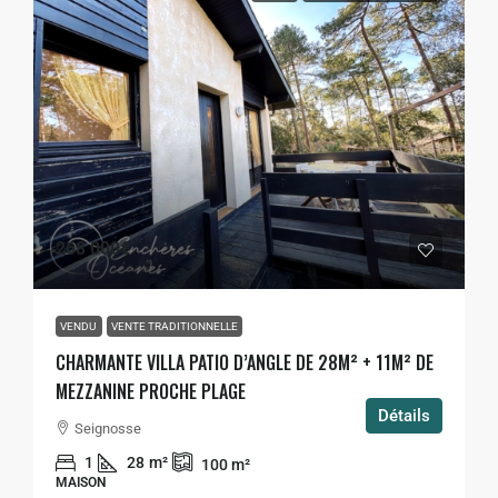
268 000€
VENDU
VENTE TRADITIONNELLE
CHARMANTE VILLA PATIO D’ANGLE DE 28M² + 11M² DE
MEZZANINE PROCHE PLAGE
Détails
Seignosse
1
28
m²
100
m²
MAISON