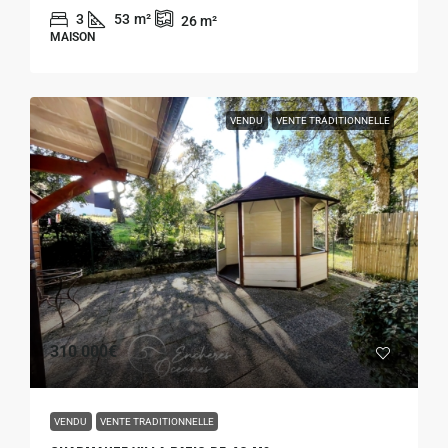
3
53
m²
26
m²
MAISON
VENDU
VENTE TRADITIONNELLE
310 000€
VENDU
VENTE TRADITIONNELLE