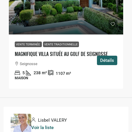
1 880 000€
VENTE TERMINÉE
VENTE TRADITIONNELLE
MAGNIFIQUE VILLA SITUÉE AU GOLF DE SEIGNOSSE
Détails
Seignosse
5
238
m²
1107
m²
MAISON
Lisbel VALERY
Voir la liste