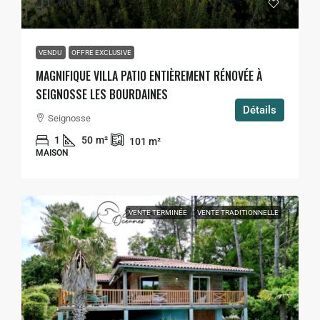
450 000€
VENDU
OFFRE EXCLUSIVE
MAGNIFIQUE VILLA PATIO ENTIÈREMENT RÉNOVÉE À
SEIGNOSSE LES BOURDAINES
Détails
Seignosse
1
50
m²
101
m²
MAISON
VENTE TERMINÉE
VENTE TRADITIONNELLE