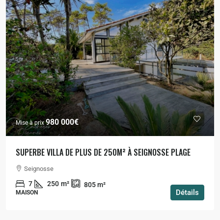
980 000€
Mise à prix
SUPERBE VILLA DE PLUS DE 250M² À SEIGNOSSE PLAGE
Seignosse
7
250
m²
805
m²
Détails
MAISON