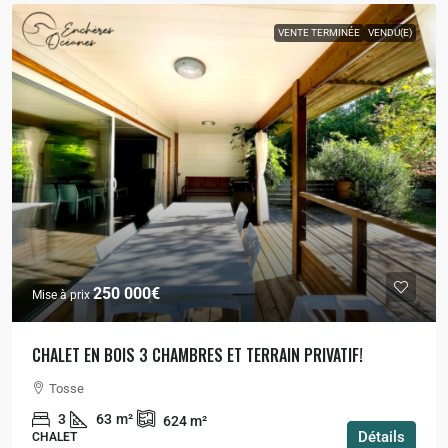
VENTE TERMINÉE
VENDU(E)
250 000€
Mise à prix
CHALET EN BOIS 3 CHAMBRES ET TERRAIN PRIVATIF!
Tosse
3
63
m²
624
m²
Détails
CHALET