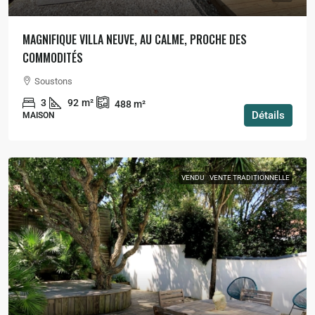
MAGNIFIQUE VILLA NEUVE, AU CALME, PROCHE DES
COMMODITÉS
Soustons
3
92
m²
488
m²
Détails
MAISON
VENDU
VENTE TRADITIONNELLE