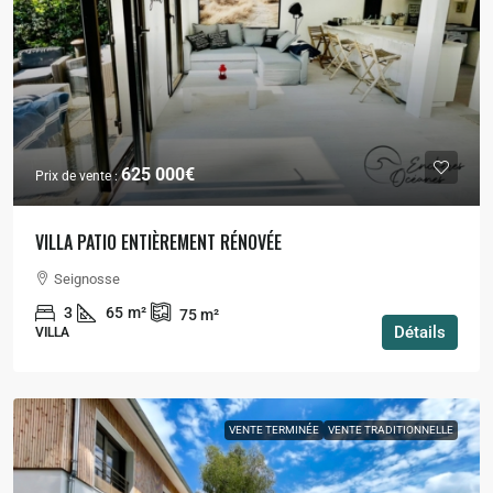
625 000€
Prix de vente :
VILLA PATIO ENTIÈREMENT RÉNOVÉE
Seignosse
3
65
m²
75
m²
Détails
VILLA
VENTE TERMINÉE
VENTE TRADITIONNELLE