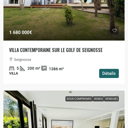
1 680 000€
VILLA CONTEMPORAINE SUR LE GOLF DE SEIGNOSSE
Seignosse
5
200
m²
1386
m²
Détails
VILLA
SOUS COMPROMIS
VENDU
VENDU(E)