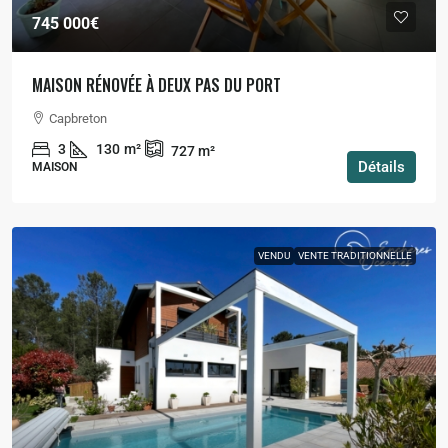
745 000€
MAISON RÉNOVÉE À DEUX PAS DU PORT
Capbreton
3
130
m²
727
m²
Détails
MAISON
VENDU
VENTE TRADITIONNELLE