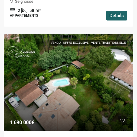
Seignosse
2
58
m²
Détails
APPARTEMENTS
VENDU
OFFRE EXCLUSIVE
VENTE TRADITIONNELLE
1 690 000€