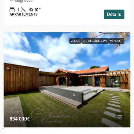
Seignosse
1
43
m²
Détails
APPARTEMENTS
VENDU
OFFRE EXCLUSIVE
VENDU(E)
834 000€