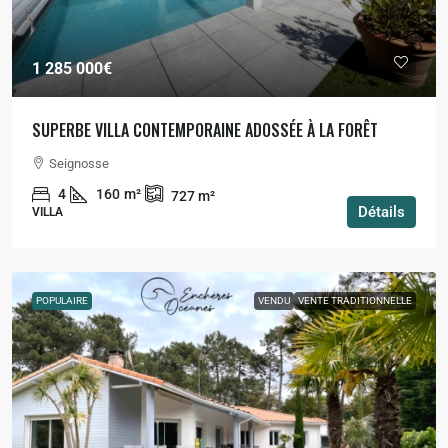
1 285 000€
SUPERBE VILLA CONTEMPORAINE ADOSSÉE À LA FORÊT
Seignosse
4
160
m²
727
m²
Détails
VILLA
POPULAIRE
VENDU
VENTE TRADITIONNELLE